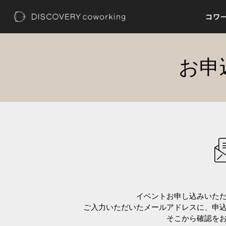
内
コワ
容
を
ス
キ
お申
ッ
プ
イベントお申し込みいた
ご入力いただいたメールアドレスに、申
そこから確認を