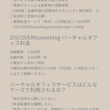
・専用ポストによる郵便物の受取保管
（24時間・営業時間外受取時のセキュリティ扉利用可 ※
ご来店時に登録が必要）
・郵便転送サービス（有料）※1回転送につき600円
・DISCOVERYcoworkingのmembershipへの参加
DISCOVERYcoworking バーチャルオフ
ィス料金
初期費用 5,000円
月額利用 5,500円／月
※最短６ヵ月のご契約
※解約は解約希望日の1ヵ月前（30日前）に所定のフォー
ムよりご連絡ください。
バーチャルオフィスサービスはどんな
ケースで利用されるの？
「自宅住所を公開したくない」
「新規事業部を展開したい」
「賃貸に住んでいるため、事務所として法人登記する住所