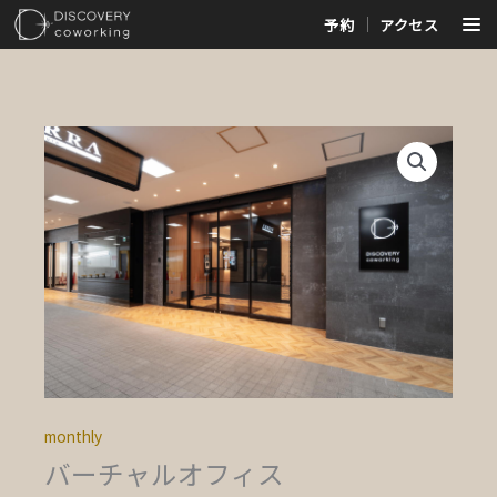
内
予約
アクセス
容
を
ス
キ
ッ
バ
プ
ー
チ
ャ
ル
オ
フ
ィ
ス
個
monthly
バーチャルオフィス